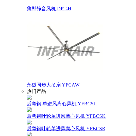
薄型静音风机 DPT-H
永磁同步大吊扇 YFCAW
热门产品
后弯钢 单进风离心风机 YFBCSL
后弯钢叶轮单进风离心风机 YFBCSK
后弯钢叶轮单进风离心风机 YFBCSR