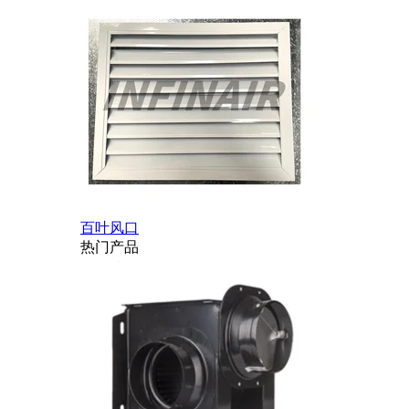
百叶风口
热门产品