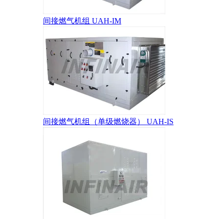
间接燃气机组 UAH-IM
间接燃气机组（单级燃烧器） UAH-IS