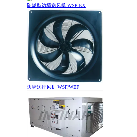
防爆型边墙送风机 WSP-EX
边墙送排风机 WSF/WEF