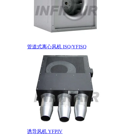
管道式离心风机 ISQ/YFISQ
诱导风机 YFPIV