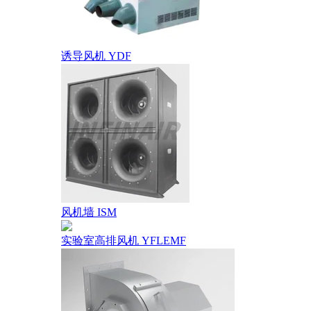
诱导风机 YDF
风机墙 ISM
实验室高排风机 YFLEMF