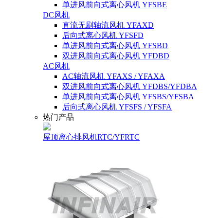
单进风前向式离心风机 YFSBE
DC风机
直流无刷轴流风机 YFAXD
后向式离心风机 YFSFD
单进风前向式离心风机 YFSBD
双进风前向式离心风机 YFDBD
AC风机
AC轴流风机 YFAXS / YFAXA
双进风前向式离心风机 YFDBS/YFDBA
单进风前向式离心风机 YFSBS/YFSBA
后向式离心风机 YFSFS / YFSFA
热门产品
屋顶离心排风机RTC/YFRTC