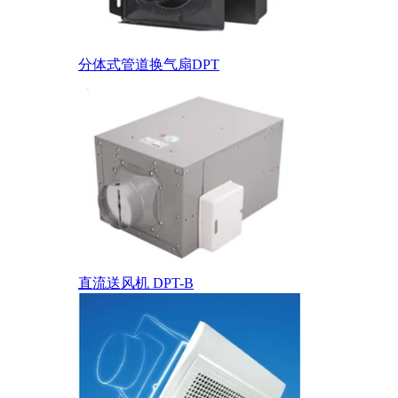
分体式管道换气扇DPT
直流送风机 DPT-B