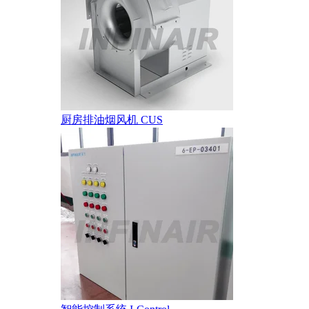
厨房排油烟风机 CUS