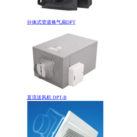
分体式管道换气扇DPT
直流送风机 DPT-B