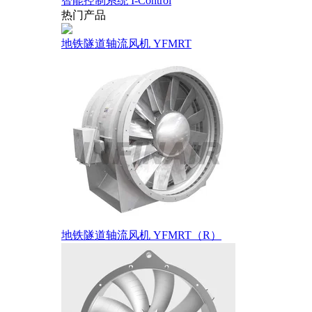
智能控制系统 I-Control
热门产品
地铁隧道轴流风机 YFMRT
地铁隧道轴流风机 YFMRT（R）