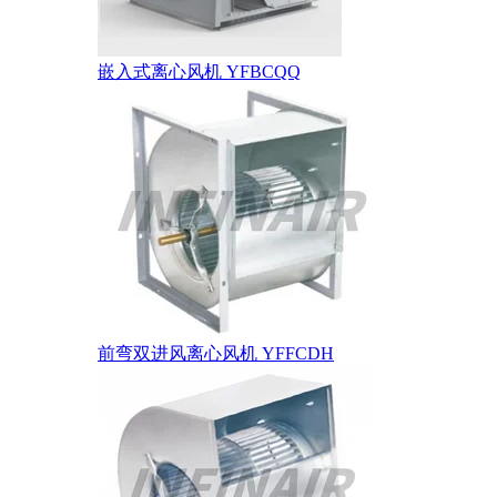
嵌入式离心风机 YFBCQQ
前弯双进风离心风机 YFFCDH