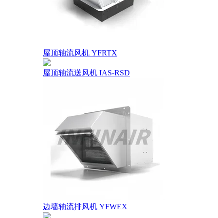
屋顶轴流风机 YFRTX
屋顶轴流送风机 IAS-RSD
边墙轴流排风机 YFWEX