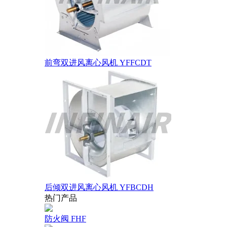
前弯双进风离心风机 YFFCDT
后倾双进风离心风机 YFBCDH
热门产品
防火阀 FHF