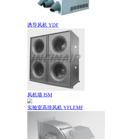
诱导风机 YDF
风机墙 ISM
实验室高排风机 YFLEMF