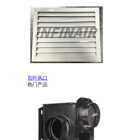
百叶风口
热门产品