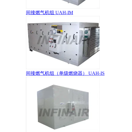
间接燃气机组 UAH-IM
间接燃气机组（单级燃烧器） UAH-IS