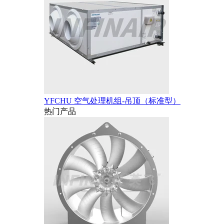
YFCHU 空气处理机组-吊顶（标准型）
热门产品