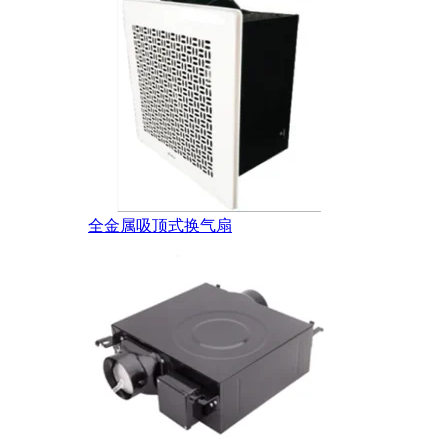
全金属吸顶式换气扇