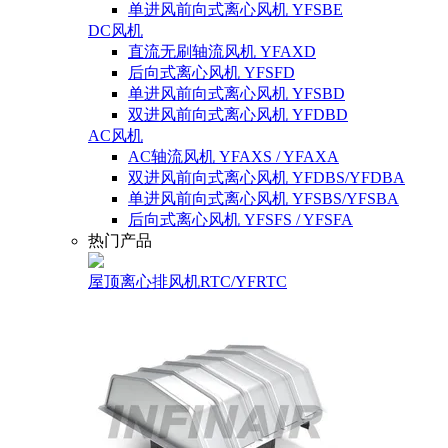
单进风前向式离心风机 YFSBE
DC风机
直流无刷轴流风机 YFAXD
后向式离心风机 YFSFD
单进风前向式离心风机 YFSBD
双进风前向式离心风机 YFDBD
AC风机
AC轴流风机 YFAXS / YFAXA
双进风前向式离心风机 YFDBS/YFDBA
单进风前向式离心风机 YFSBS/YFSBA
后向式离心风机 YFSFS / YFSFA
热门产品
屋顶离心排风机RTC/YFRTC