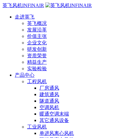
英飞风机INFINAIR
走进英飞
英飞概况
发展沿革
价值主张
企业文化
研发创新
资质荣誉
精益生产
实验检验
产品中心
工程风机
厂房通风
建筑通风
隧道通风
空调风机
暖通空调末端
其它通风设备
工业风机
单进风离心风机