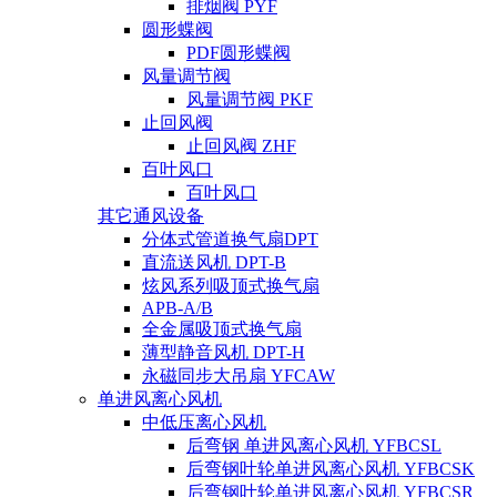
排烟阀 PYF
圆形蝶阀
PDF圆形蝶阀
风量调节阀
风量调节阀 PKF
止回风阀
止回风阀 ZHF
百叶风口
百叶风口
其它通风设备
分体式管道换气扇DPT
直流送风机 DPT-B
炫风系列吸顶式换气扇
APB-A/B
全金属吸顶式换气扇
薄型静音风机 DPT-H
永磁同步大吊扇 YFCAW
单进风离心风机
中低压离心风机
后弯钢 单进风离心风机 YFBCSL
后弯钢叶轮单进风离心风机 YFBCSK
后弯钢叶轮单进风离心风机 YFBCSR