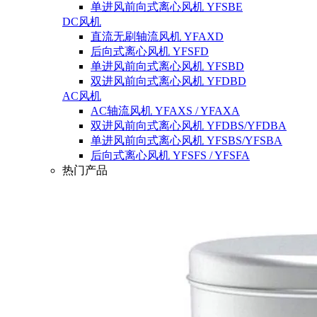
单进风前向式离心风机 YFSBE
DC风机
直流无刷轴流风机 YFAXD
后向式离心风机 YFSFD
单进风前向式离心风机 YFSBD
双进风前向式离心风机 YFDBD
AC风机
AC轴流风机 YFAXS / YFAXA
双进风前向式离心风机 YFDBS/YFDBA
单进风前向式离心风机 YFSBS/YFSBA
后向式离心风机 YFSFS / YFSFA
热门产品