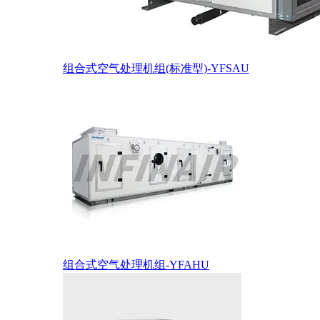
组合式空气处理机组(标准型)-YFSAU
组合式空气处理机组-YFAHU