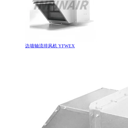
边墙轴流排风机 YFWEX