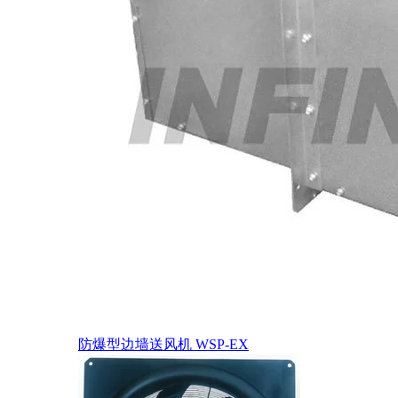
防爆型边墙送风机 WSP-EX