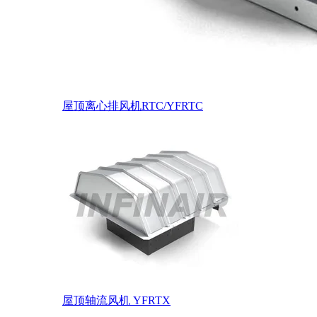
屋顶离心排风机RTC/YFRTC
屋顶轴流风机 YFRTX