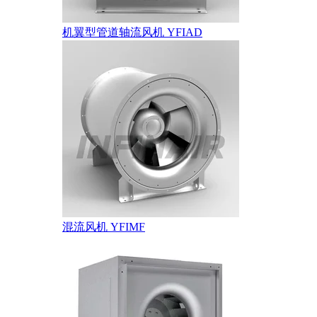
机翼型管道轴流风机 YFIAD
混流风机 YFIMF