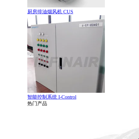
厨房排油烟风机 CUS
智能控制系统 I-Control
热门产品