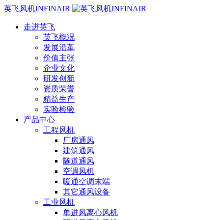
英飞风机INFINAIR
走进英飞
英飞概况
发展沿革
价值主张
企业文化
研发创新
资质荣誉
精益生产
实验检验
产品中心
工程风机
厂房通风
建筑通风
隧道通风
空调风机
暖通空调末端
其它通风设备
工业风机
单进风离心风机