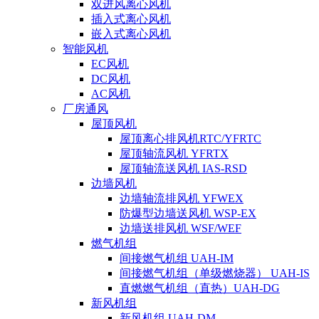
双进风离心风机
插入式离心风机
嵌入式离心风机
智能风机
EC风机
DC风机
AC风机
厂房通风
屋顶风机
屋顶离心排风机RTC/YFRTC
屋顶轴流风机 YFRTX
屋顶轴流送风机 IAS-RSD
边墙风机
边墙轴流排风机 YFWEX
防爆型边墙送风机 WSP-EX
边墙送排风机 WSF/WEF
燃气机组
间接燃气机组 UAH-IM
间接燃气机组（单级燃烧器） UAH-IS
直燃燃气机组（直热）UAH-DG
新风机组
新风机组 UAH-DM