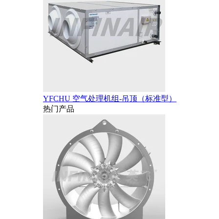
YFCHU 空气处理机组-吊顶（标准型）
热门产品