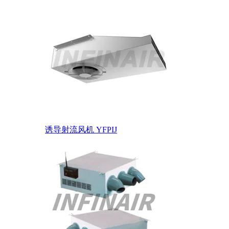
诱导射流风机 YFPIJ