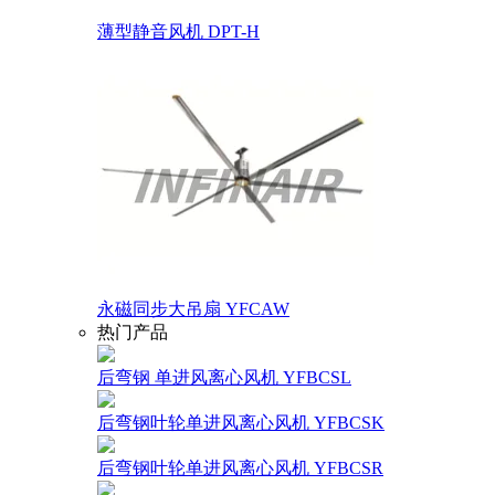
薄型静音风机 DPT-H
永磁同步大吊扇 YFCAW
热门产品
后弯钢 单进风离心风机 YFBCSL
后弯钢叶轮单进风离心风机 YFBCSK
后弯钢叶轮单进风离心风机 YFBCSR