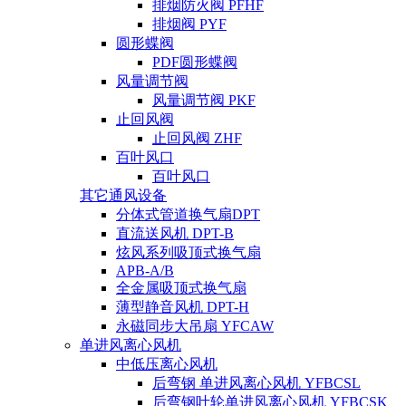
排烟防火阀 PFHF
排烟阀 PYF
圆形蝶阀
PDF圆形蝶阀
风量调节阀
风量调节阀 PKF
止回风阀
止回风阀 ZHF
百叶风口
百叶风口
其它通风设备
分体式管道换气扇DPT
直流送风机 DPT-B
炫风系列吸顶式换气扇
APB-A/B
全金属吸顶式换气扇
薄型静音风机 DPT-H
永磁同步大吊扇 YFCAW
单进风离心风机
中低压离心风机
后弯钢 单进风离心风机 YFBCSL
后弯钢叶轮单进风离心风机 YFBCSK