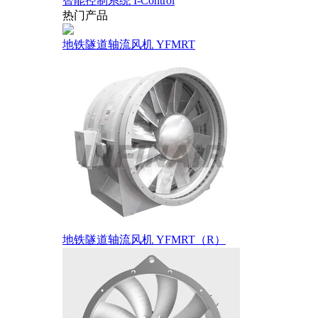
智能控制系统 I-Control
热门产品
地铁隧道轴流风机 YFMRT
地铁隧道轴流风机 YFMRT（R）