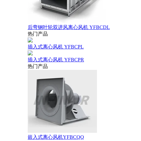
后弯钢叶轮双进风离心风机 YFBCDL
热门产品
插入式离心风机 YFBCPL
插入式离心风机 YFBCPR
热门产品
嵌入式离心风机YFBCQQ