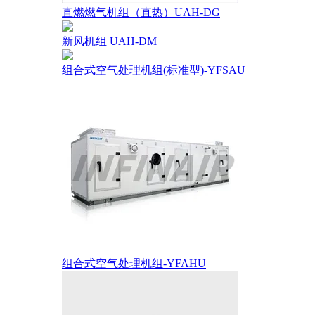
直燃燃气机组（直热）UAH-DG
新风机组 UAH-DM
组合式空气处理机组(标准型)-YFSAU
组合式空气处理机组-YFAHU