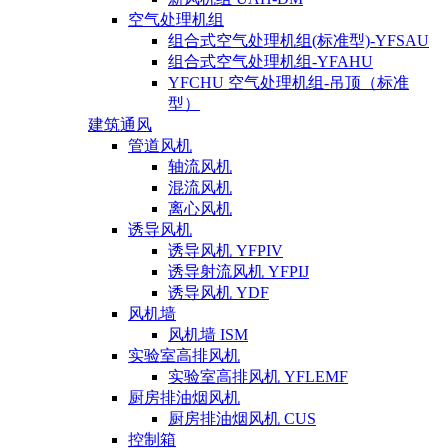
空气处理机组
组合式空气处理机组(标准型)-YFSAU
组合式空气处理机组-YFAHU
YFCHU 空气处理机组-吊顶（标准
型）
建筑通风
管道风机
轴流风机
混流风机
离心风机
诱导风机
诱导风机 YFPIV
诱导射流风机 YFPIJ
诱导风机 YDF
风机墙
风机墙 ISM
实验室高排风机
实验室高排风机 YFLEMF
厨房排油烟风机
厨房排油烟风机 CUS
控制箱