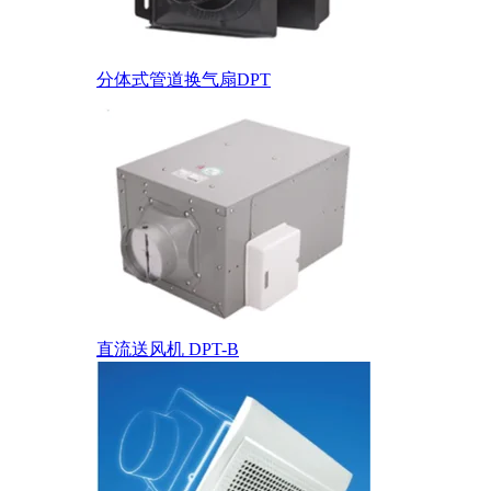
分体式管道换气扇DPT
直流送风机 DPT-B