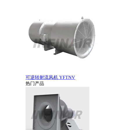
可逆转射流风机 YFTNV
热门产品