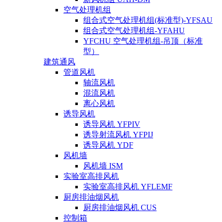
空气处理机组
组合式空气处理机组(标准型)-YFSAU
组合式空气处理机组-YFAHU
YFCHU 空气处理机组-吊顶（标准
型）
建筑通风
管道风机
轴流风机
混流风机
离心风机
诱导风机
诱导风机 YFPIV
诱导射流风机 YFPIJ
诱导风机 YDF
风机墙
风机墙 ISM
实验室高排风机
实验室高排风机 YFLEMF
厨房排油烟风机
厨房排油烟风机 CUS
控制箱