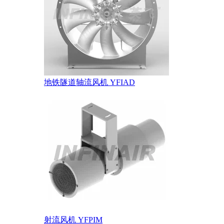
地铁隧道轴流风机 YFIAD
射流风机 YFPIM