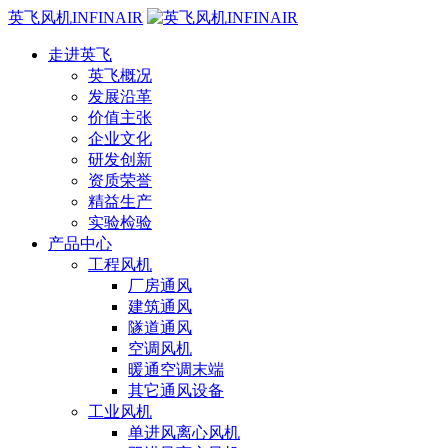
英飞风机INFINAIR
走进英飞
英飞概况
发展沿革
价值主张
企业文化
研发创新
资质荣誉
精益生产
实验检验
产品中心
工程风机
厂房通风
建筑通风
隧道通风
空调风机
暖通空调末端
其它通风设备
工业风机
单进风离心风机