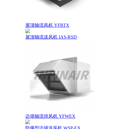
屋顶轴流风机 YFRTX
屋顶轴流送风机 IAS-RSD
边墙轴流排风机 YFWEX
防爆型边墙送风机 WSP-EX