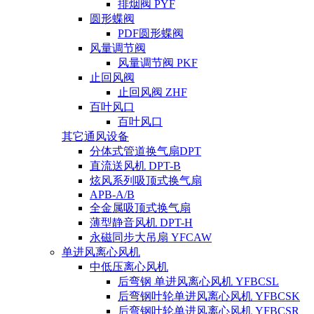
排烟阀 PYF
圆形蝶阀
PDF圆形蝶阀
风量调节阀
风量调节阀 PKF
止回风阀
止回风阀 ZHF
百叶风口
百叶风口
其它通风设备
分体式管道换气扇DPT
直流送风机 DPT-B
炫风系列吸顶式换气扇
APB-A/B
全金属吸顶式换气扇
薄型静音风机 DPT-H
永磁同步大吊扇 YFCAW
单进风离心风机
中低压离心风机
后弯钢 单进风离心风机 YFBCSL
后弯钢叶轮单进风离心风机 YFBCSK
后弯钢叶轮单进风离心风机 YFBCSR